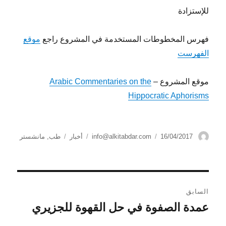
للإستزادة
فهرس المخطوطات المستخدمة في المشروع راجع
موقع
الفهرست
موقع المشروع –
Arabic Commentaries on the
Hippocratic Aphorisms
الكاتب
نُشرت
التصنيفات
الوسوم
16/04/2017
info@alkitabdar.com
أخبار
طب
,
مانشستر
في
تصفّح
السابق
المقالات
عمدة الصفوة في حل القهوة للجزيري
المقالة
السابقة: