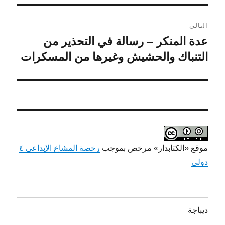
التالي
عدة المنكر – رسالة في التحذير من
المقالة
التالية:
التنباك والحشيش وغيرها من المسكرات
موقع «الكتابدار» مرخص بموجب
رخصة المشاع الإبداعي ٤
دولي
ديباجة