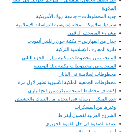
الملاوية
جديد المخطوطات – جامعة ديوك الأمريكية
ستوديا إسلاميكا – مجلة إندنوسية للدراسات الإسلامية
مشروع المصحف الرقمي
حذار من الفهارس – مكتبة جون رايلندز أنموذجا
دائرة المعارف الإسلامية التركية
المنتخب من مخطوطات مكتبة ويلز – الجزء الثاني
المنتخب من مخطوطات مكتبة ويلز الوطنية
مخطوطات إسلامية في اليابان
مخطوطات الجمعية الملكية الآسيوية تظهر لأول مرة
إكتشاف مخطوط لنسخة مبكرة من فتح الباري
عدة المنكر – رسالة في التحذير من التنباك والحشيش
وغيرها من المسكرات
الشروح العربية لفصول أبقراط
عمدة الصفوة في حل القهوة للجزيري
أرشيف صخر للمجلات