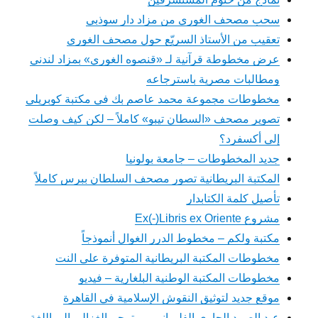
سحب مصحف الغوري من مزاد دار سوذبي
تعقيب من الأستاذ السريّع حول مصحف الغوري
عرض مخطوطة قرآنية لـ «قنصوه الغوري» بمزاد لندني
ومطالبات مصرية باسترجاعه
مخطوطات مجموعة محمد عاصم بك في مكتبة كوبريلي
تصوير مصحف «السطان تيبو» كاملاً – لكن كيف وصلت
إلى أكسفرد؟
جديد المخطوطات – جامعة بولونيا
المكتبة البريطانية تصور مصحف السلطان ببرس كاملاً
تأصيل كلمة الكتابدار
مشروع Ex(-)Libris ex Oriente
مكتبة ولكم – مخطوط الدرر الغوال أنموذجاً
مخطوطات المكتبة البريطانية المتوفرة على النت
مخطوطات المكتبة الوطنية البلغارية – فيديو
موقع جديد لتوثيق النقوش الإسلامية في القاهرة
عبد الصمد الجاوي الفلمباني – مترجم الغزالي إلى اللغة