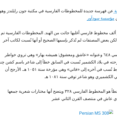
ة
عن فهرسة جديدة للمخطوطات الفارسية في مكتبة جون رايلندز وهو
ن
مؤسسة ﺳﻮﺩﺁﻭﺭ
و ألف مخطوط فارسي أغلبها جائت من الهند. المخطوطات الفارسية تم
كن بعض المصنفات لم تُذكر بإسمها الصحيح أو أنها نُسبت لكاتب آخر
مثلا المخطوط الفارسي ٦٤٨ وعنوانه «عاشق ومعشوق: هميشه بهار» وهي تروي خواطر
ر رحته في بلاد الكشمير نُسبت في السابق خطأ إلى شاعر باسم کشن چند
اخلاص، لكن المخطوط نُسب في آخره إلى «فاني» وهي مؤرخة سنة ١٠٥١ هـ. الأرجح أن
لكشميري وهو شاعر توفي سنة ١٠٨١ هـ
مخطوط آخر نسب خطأ هو المخطوط الفارسي ٣٢٨ ويتضح أنها مختارات شعرية جمعها
ذي عاش في منتصف القرن الثاني عشر