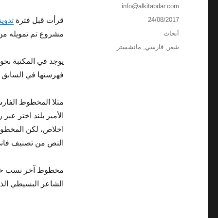
الكاتب
info@alkitabdar.com
نُشرت
24/08/2017
قرأت قبل فترة
تدوين
في
التصنيفات
أبحاث
مشروع تم تمويله م
الوسوم
شعر
,
فارسي
,
مانشستر
يوجد في المكتبة نح
فهرستها في السابق ل
الأمير بلند اختر عب
النص من تصنيف فاني ا
الشاعر البسيطي ال