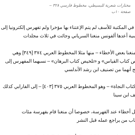
مختارات شعرية للبسيطي، مخطوط فارسي ٣٢٨ –
صفحة ١٠ب
 المكتبة للأسف لم يتم الإعتناء بها مؤخرا ولم تفهرس إلكترونيا إلى
سية أعدها ألفونس منغنا السرياني وجائت في ثلاث مجلدات
وقد ورد في فهرس منغنا بعض الأخطاء – منها مثلا المخطوط العربي ٣٧٤ [٣٤٩] وهي
كتاب القياس» و «تلخيص كتاب البرهان» – نسبهما المفهرس إلى
يح أنهما من تصنيف ابن رشد الأندلسي
كما أن منغنا نسب «كتاب النجاة» – وهو المخطوط العربي ٣٧٥ [٤٠٣] – إلى الفارابي كذلك
ف ابن سينا
 أخطاء عند الفهرسة، خصوصا أن منغنا قام بفهرسة مئات
ب من يراجع عمله قبل النشر