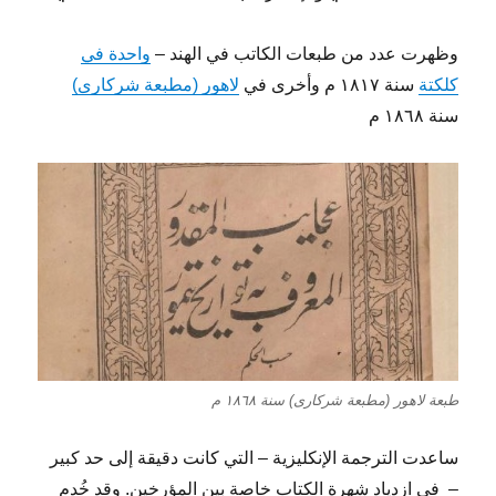
وظهرت عدد من طبعات الكاتب في الهند –
واحدة في
كلكتة
سنة ١٨١٧ م وأخرى في
لاهور (مطبعة شركارى)
سنة ١٨٦٨ م
طبعة لاهور (مطبعة شركارى) سنة ١٨٦٨ م
ساعدت الترجمة الإنكليزية – التي كانت دقيقة إلى حد كبير
– في ازدياد شهرة الكتاب خاصة بين المؤرخين. وقد خُدم