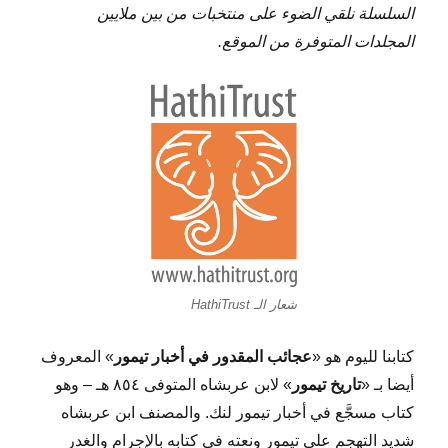
السلسلة نلقي الضوء على منتخبات من بين ملايين
المجلدات المتوفرة من الموقع.
شعار الـ HathiTrust
كتابنا لليوم هو «
عجائب المقدور في أخبار تيمور
» المعروف
أيضا بـ «
تاريخ تيمور
» لابن عربشاه المتوفى ٨٥٤ هـ – وهو
كتاب مسجَّع في أخبار تيمور لنك. والمصنف ابن عربشاه
شديد التهجم على تيمور ونعته في كتابه بالإجرام والغدر