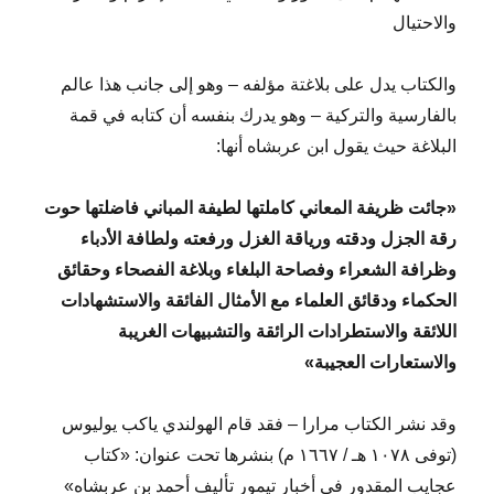
والاحتيال
والكتاب يدل على بلاغتة مؤلفه – وهو إلى جانب هذا عالم
بالفارسية والتركية – وهو يدرك بنفسه أن كتابه في قمة
البلاغة حيث يقول ابن عربشاه أنها:
«جائت ظريفة المعاني كاملتها لطيفة المباني فاضلتها حوت
رقة الجزل ودقته ورياقة الغزل ورفعته ولطافة الأدباء
وظرافة الشعراء وفصاحة البلغاء وبلاغة الفصحاء وحقائق
الحكماء ودقائق العلماء مع الأمثال الفائقة والاستشهادات
اللائقة والاستطرادات الرائقة والتشبيهات الغريبة
والاستعارات العجيبة»
وقد نشر الكتاب مرارا – فقد قام الهولندي ياكب يوليوس
(توفى ١٠٧٨ هـ / ١٦٦٧ م) بنشرها تحت عنوان: «كتاب
عجايب المقدور في أخبار تيمور تأليف أحمد بن عربشاه»