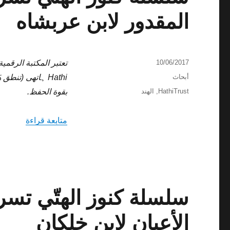
المقدور لابن عربشاه
نُشرت
10/06/2017
في
التصنيفات
أبحاث
Hathi ہاتھی (تن
الوسوم
HathiTrust
,
الهند
بقوة الحفظ.
“سلسلة ك
متابعة قراءة
سلسلة كنوز الهتّي تسر
الأعيان لابن خلكان