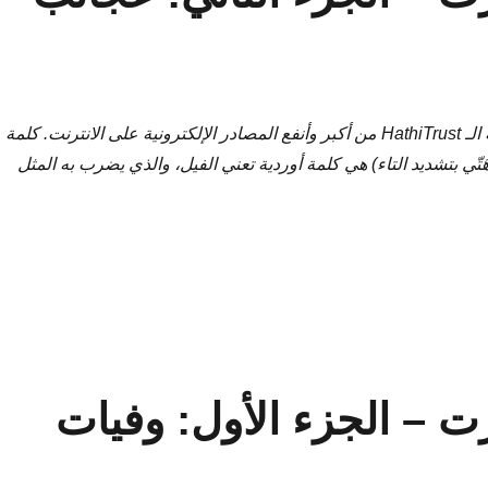
تعتبر المكتبة الرقمية الـ HathiTrust من أكبر وأنفع المصادر الإلكترونية على الانترنت. كلمة
طق هَتّي بتشديد التاء) هي كلمة أوردية تعني الفيل، والذي يضرب به المثل
نوز الهتّي تسرت – الجزء الثاني: عجائب المقدور لابن عربشاه”
ت – الجزء الأول: وفيات