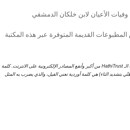
وفيات الأعيان لابن خلكان الدمشقي
لمطبوعات القديمة المتوفرة عبر هذه المكتبة
تعتبر المكتبة الرقمية الـ HathiTrust من أكبر وأنفع المصادر الإلكترونية على الانترنت. كلمة
طق هَتّي بتشديد التاء) هي كلمة أوردية تعني الفيل، والذي يضرب به المثل
كنوز الهتّي تسرت – الجزء الأول: وفيات الأعيان لابن خلكان”