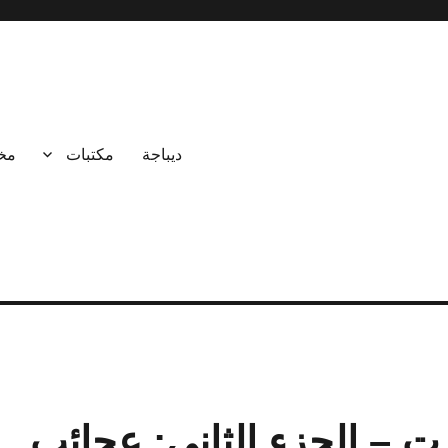
ديباجة
مكتبات
مخ
ت – الجزء الثاني: عجائب