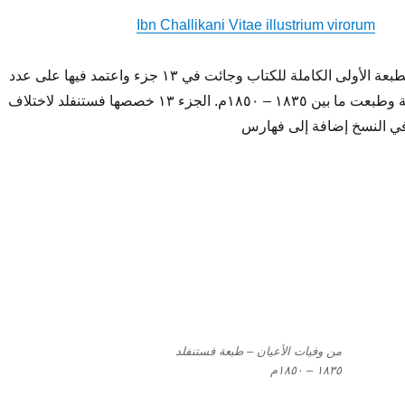
Ibn Challikani Vitae illustrium virorum
طبعة فستنفلد هي الطبعة الأولى الكاملة للكتاب وجائت في ١٣ جزء واعتمد فيها على عدد
من النسخ المخطوطة وطبعت ما بين ١٨٣٥ – ١٨٥٠م. الجزء ١٣ خصصها فستنفلد لاختلاف
في النسخ إضافة إلى فهارس
من وفيات الأعيان – طبعة فستنفلد
١٨٣٥ – ١٨٥٠م