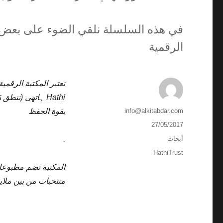
في هذه السلسلة نلقي الضوء على بعض ا
الرقمية
Hathi ہاتھی (تن
الكاتب
info@alkitabdar.com
بقوة الحفظ
نُشرت
27/05/2017
في
التصنيفات
أبحاث
.
الوسوم
HathiTrust
المكتبة تضم مطبوعا
منتخبات من بين ملاي