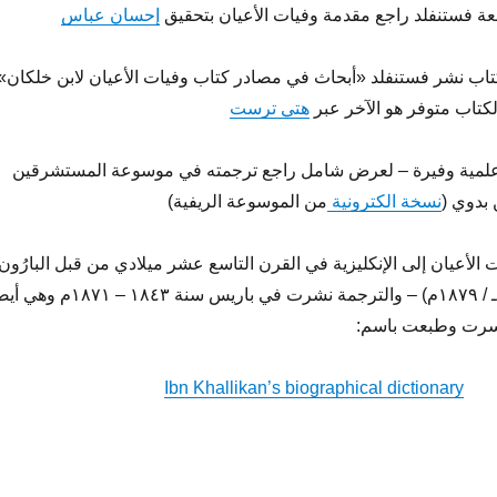
ة فستنفلد راجع مقدمة وفيات الأعيان بتحقيق
إحسان عباس
تاب نشر فستنفلد «أبحاث في مصادر كتاب وفيات الأعيان لابن خلكان»
هتي ترست
 علمية وفيرة – لعرض شامل راجع ترجمته في موسوعة المستشرقين
بدوي (
نسخة الكترونية
من الموسوعة الريفية)
الأعيان إلى الإنكليزية في القرن التاسع عشر ميلادي من قبل البارُون
دي سْلان (ت ١٢٩٦هـ / ١٨٧٩م) – والترجمة نشرت في باريس سنة ١٨٤٣ – ١٨٧١
سرت وطبعت باسم:
Ibn Khallikan’s biographical dictionary