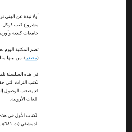
مشروع كتب كوكل. ال
جامعات كندية وأوربية
(
مصدر
). من بينها م
في هذه السلسلة نلق
لكتب التراث التي ح
قد يصعب الوصول إليها ل
اللغات الأروبية.
الكتاب الأول في هذ
الدمشقي (ت ٦٨١هـ) التي حققها فستنفلد الألماني (ت ١٨٩٩م) وطبعت بالعنوان التالي: