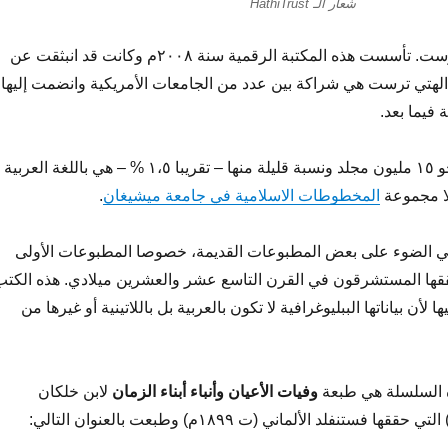
شعار الـ HathiTrust
أولا نبذة عن الهتي ترست. تأسست هذه المكتبة الرقمية سنة ٢٠٠٨م وكانت قد انبثقت عن
هتي ترست هي شراكة بين عدد من الجامعات الأمريكية وانضمت إليها
 فيما بعد.
تضم المكتبة اليوم نحو ١٥ مليون مجلد ونسبة قليلة منها – تقريبا ١،٥ % – هي باللغة العربية
ثلا مجموعة
المخطوطات الاسلامية في جامعة ميشيغان
.
ي الضوء على بعض المطبوعات القديمة، خصوصا المطبوعات الأولى
ققها المستشرقون في القرن التاسع عشر والعشرين ميلادي. هذه الكتب
أن بياناتها الببليوغرافية لا تكون بالعربية بل باللاتينية أو غيرها من
ه السلسلة هي طبعة
وفيات الأعيان وأنباء أبناء الزمان
لابن خلكان