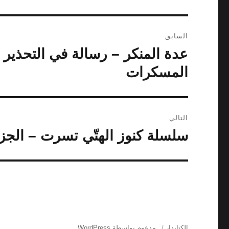
تصفّح
السابق
المقالات
عدة المنكر – رسالة في التحذير
المقالة
السابقة:
المسكرات
التالي
سلسلة كنوز الهتّي تسرت – الجزء
المقالة
التالية:
الكتابدار
مدعوم بواسطة WordPress